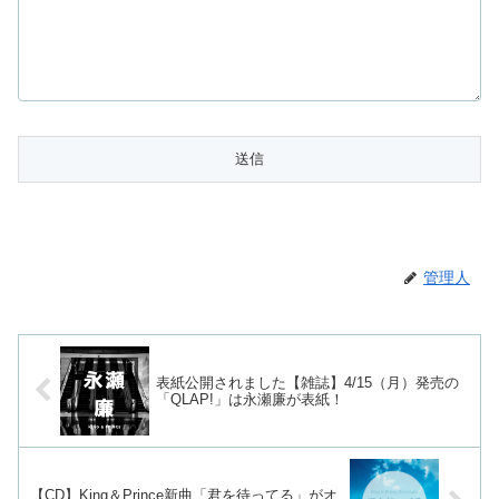
管理人
表紙公開されました【雑誌】4/15（月）発売の
「QLAP!」は永瀬廉が表紙！
【CD】King＆Prince新曲「君を待ってる」がオ