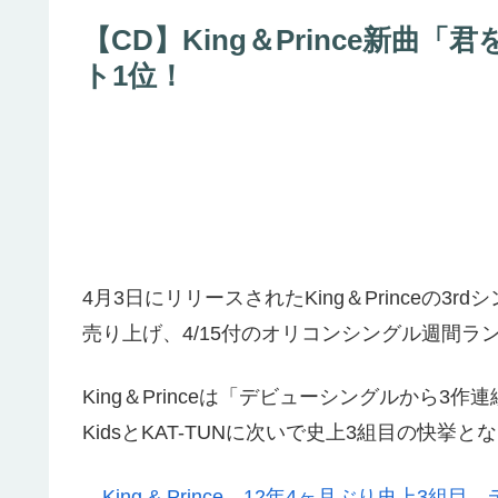
【CD】King＆Prince新
ト1位！
4月3日にリリースされたKing＆Princeの3
売り上げ、4/15付のオリコンシングル週間ラ
King＆Princeは「デビューシングルから3作
KidsとKAT-TUNに次いで史上3組目の快挙と
→
King & Prince、12年4ヶ月ぶり史上