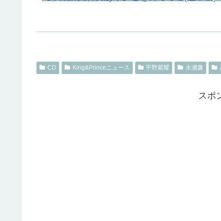
CD
King&Princeニュース
平野紫耀
永瀬廉
スポ