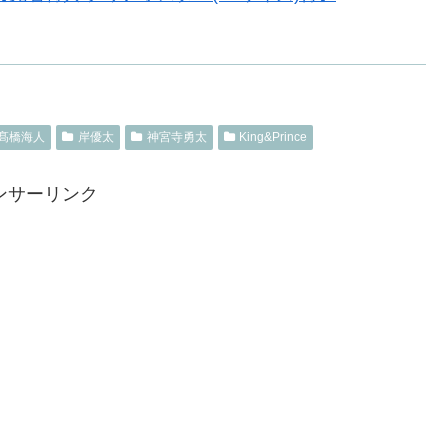
髙橋海人
岸優太
神宮寺勇太
King&Prince
ンサーリンク