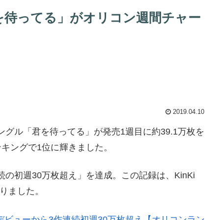
曲「君を待ってる」がオリコン週間チャー
2019.04.10
rdシングル「君を待ってる」が発売1週目に約39.1万枚を
ンキングで1位に輝きました。
連続の初週30万枚超え」を達成。この記録は、KinKi
なりました。
3組目 デビューから3作連続初週30万枚超え【オリコンラン