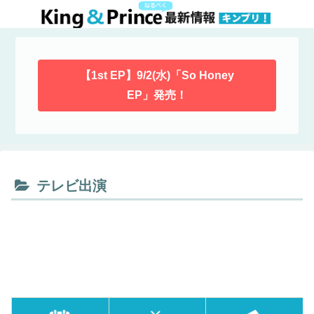
【1st EP】9/2(水)「So Honey
EP」発売！
テレビ出演