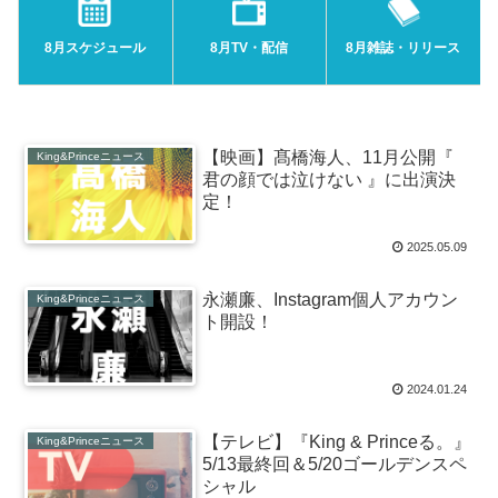
8月スケジュール
8月TV・配信
8月雑誌・リリース
【映画】髙橋海人、11月公開『
King&Princeニュース
君の顔では泣けない 』に出演決
定！
2025.05.09
永瀬廉、Instagram個人アカウン
King&Princeニュース
ト開設！
2024.01.24
【テレビ】『King & Princeる。』
King&Princeニュース
5/13最終回＆5/20ゴールデンスペ
シャル