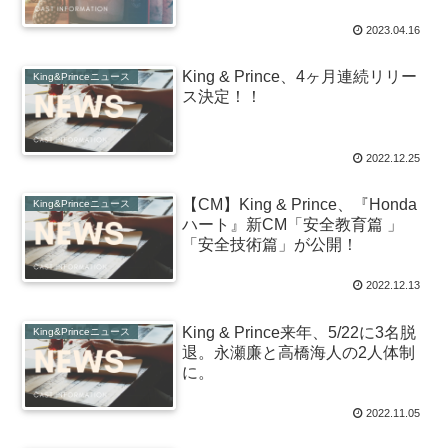
2023.04.16
King & Prince、4ヶ月連続リリー
King&Princeニュース
ス決定！！
2022.12.25
【CM】King & Prince、『Honda
King&Princeニュース
ハート』新CM「安全教育篇 」
「安全技術篇」が公開！
2022.12.13
King & Prince来年、5/22に3名脱
King&Princeニュース
退。永瀬廉と高橋海人の2人体制
に。
2022.11.05