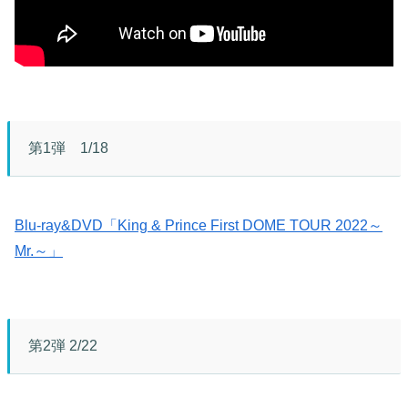
第1弾 1/18
Blu-ray&DVD「King & Prince First DOME TOUR 2022～
Mr.～」
第2弾 2/22