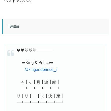
ベストアルバム
Twitter
❤️🖤💛💜💙━━━━
👑King & Prince👑
@kingandprince_j
４┃ヶ┃月┃連┃続┃
━┛━┛━┛━┛━┛
リ┃リ┃ー┃ス┃決┃定┃
━┛━┛━┛━┛━┛━┛