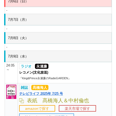
7月6日（日）
-
7月7日（月）
-
7月8日（火）
-
7月9日（水）
24:05
ラジオ
永瀬廉
～
レコメン(文化放送)
『King&Prince永瀬廉のRadioGARDEN』
雑誌
髙橋海人
テレビライフ 2025年 7/25 号
表紙 髙橋海人＆中村倫也
amazonで探す
楽天市場で探す