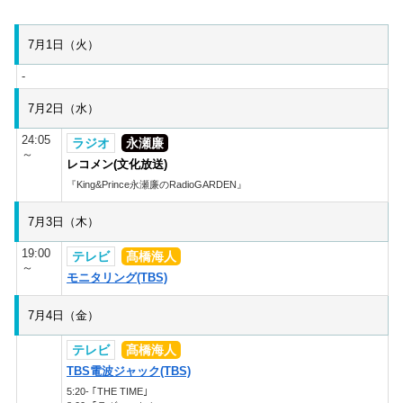
7月1日（火）
-
7月2日（水）
24:05
ラジオ
永瀬廉
～
レコメン(文化放送)
『King&Prince永瀬廉のRadioGARDEN』
7月3日（木）
19:00
テレビ
髙橋海人
～
モニタリング(TBS)
7月4日（金）
テレビ
髙橋海人
TBS電波ジャック(TBS)
5:20- ｢THE TIME｣