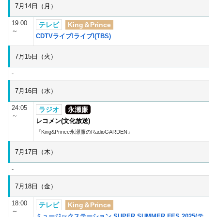
7月14日（月）
19:00
テレビ
King＆Prince
～
CDTVライブ!ライブ!(TBS)
7月15日（火）
-
7月16日（水）
24:05
ラジオ
永瀬廉
～
レコメン(文化放送)
『King&Prince永瀬廉のRadioGARDEN』
7月17日（木）
-
7月18日（金）
18:00
テレビ
King＆Prince
～
ミュージックステーション SUPER SUMMER FES 2025(テ