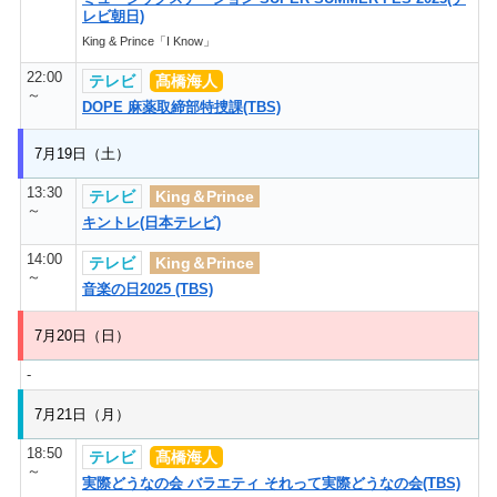
レビ朝日)
King & Prince「I Know」
22:00
テレビ
髙橋海人
～
DOPE 麻薬取締部特捜課(TBS)
7月19日（土）
13:30
テレビ
King＆Prince
～
キントレ(日本テレビ)
14:00
テレビ
King＆Prince
～
音楽の日2025 (TBS)
7月20日（日）
-
7月21日（月）
18:50
テレビ
髙橋海人
～
実際どうなの会 バラエティ それって実際どうなの会(TBS)