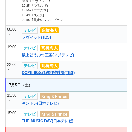
8:00- ｢ラヴィット！｣
10:25- ｢ひるおび｣
13:55- ｢ゴゴスマ｣
15:49- ｢Nスタ｣
20:55- ｢黄金のワンスプーン
08:00
テレビ
髙橋海人
～
ラヴィット(TBS)
19:00
テレビ
髙橋海人
～
坂上どうぶつ王国(フジテレビ)
22:00
テレビ
髙橋海人
～
DOPE 麻薬取締部特捜課(TBS)
7月5日（土）
13:30
テレビ
King＆Prince
～
キントレ(日本テレビ)
15:00
テレビ
King＆Prince
～
THE MUSIC DAY(日本テレビ)