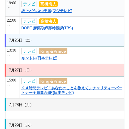
19:00
テレビ
髙橋海人
～
坂上どうぶつ王国(フジテレビ)
22:00
テレビ
髙橋海人
～
DOPE 麻薬取締部特捜課(TBS)
7月26日（土）
13:30
テレビ
King＆Prince
～
キントレ(日本テレビ)
7月27日（日）
15:00
テレビ
King＆Prince
～
２４時間テレビ「あなたのことを教えて」チャリティーパー
トナー全員集合SP(日本テレビ)
7月28日（月）
-
7月29日（火）