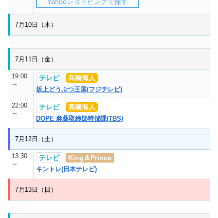
Yahooショッピングで探す
7月10日（木）
-
7月11日（金）
19:00
テレビ
髙橋海人
～
坂上どうぶつ王国(フジテレビ)
22:00
テレビ
髙橋海人
～
DOPE 麻薬取締部特捜課(TBS)
7月12日（土）
13:30
テレビ
King＆Prince
～
キントレ(日本テレビ)
7月13日（日）
-