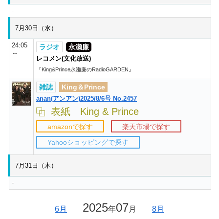
-
7月30日（水）
24:05
ラジオ
永瀬廉
～
レコメン(文化放送)
『King&Prince永瀬廉のRadioGARDEN』
雑誌
King＆Prince
anan(アンアン)2025/8/6号 No.2457
表紙 King & Prince
amazonで探す
楽天市場で探す
Yahooショッピングで探す
7月31日（木）
-
2025
07
6月
年
月
8月