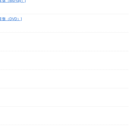
常盤（Blu-ray）]
＋通常盤（DVD）]