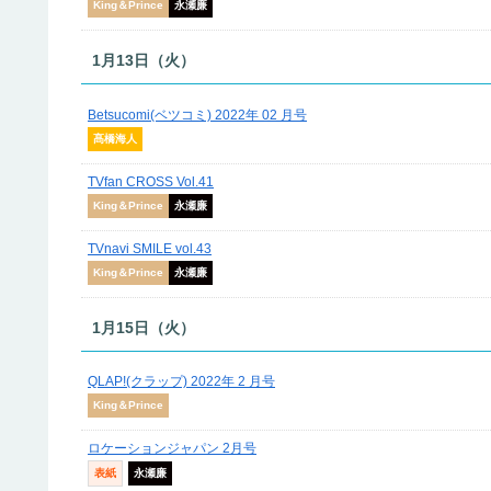
King＆Prince
永瀬廉
1月13日（火）
Betsucomi(ベツコミ) 2022年 02 月号
髙橋海人
TVfan CROSS Vol.41
King＆Prince
永瀬廉
TVnavi SMILE vol.43
King＆Prince
永瀬廉
1月15日（火）
QLAP!(クラップ) 2022年 2 月号
King＆Prince
ロケーションジャパン 2月号
表紙
永瀬廉