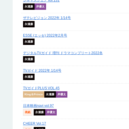
シネマスクエア vol.131
永瀬廉
岸優太
ザテレビジョン 2022年 1/14号
永瀬廉
ESSE (エッセ) 2022年2月号
永瀬廉
デジタルTVガイド 増刊 ドラマコンプリート2022冬
永瀬廉
TVガイド 2022年 1/14号
永瀬廉
TVガイドPLUS VOL.45
King＆Prince
永瀬廉
岸優太
日本映画navi vol.97
表紙
永瀬廉
岸優太
CHEER Vol.17