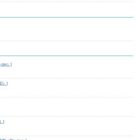
-ray）]
VD）]
）]