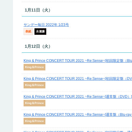
1月11日（火）
サンデー毎日 2022年 1/23号
表紙
永瀬廉
1月12日（火）
King & Prince CONCERT TOUR 2021 ~Re:Sense~[初回限定盤（Blu
King＆Prince
King & Prince CONCERT TOUR 2021 ~Re:Sense~[初回限定盤（D
King＆Prince
King & Prince CONCERT TOUR 2021 ~Re:Sense~[通常盤（DVD）]
King＆Prince
King & Prince CONCERT TOUR 2021 ~Re:Sense~[通常盤（Blu-ray
King＆Prince