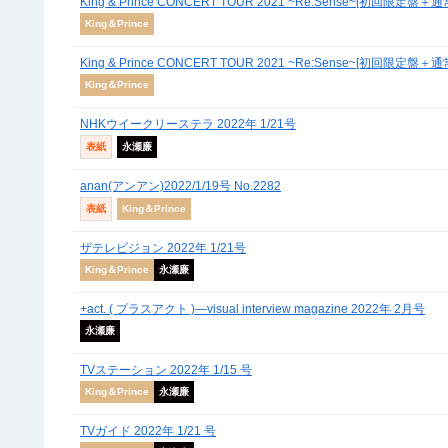
King & Prince CONCERT TOUR 2021 ~Re:Sense~[初回限定盤＋通
King＆Prince
King & Prince CONCERT TOUR 2021 ~Re:Sense~[初回限定盤
King＆Prince
NHKウイークリーステラ 2022年 1/21号
表紙
永瀬廉
anan(アンアン)2022/1/19号 No.2282
表紙
King＆Prince
ザテレビジョン 2022年 1/21号
King＆Prince
永瀬廉
+act. ( プラスアクト )―visual interview magazine 2022年 2月号
永瀬廉
TVステーション 2022年 1/15 号
King＆Prince
永瀬廉
TVガイド 2022年 1/21 号