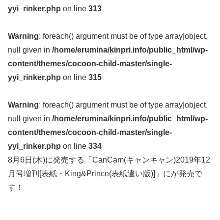
yyi_rinker.php
on line
313
Warning
: foreach() argument must be of type array|object,
null given in
/home/erumina/kinpri.info/public_html/wp-
content/themes/cocoon-child-master/single-
yyi_rinker.php
on line
315
Warning
: foreach() argument must be of type array|object,
null given in
/home/erumina/kinpri.info/public_html/wp-
content/themes/cocoon-child-master/single-
yyi_rinker.php
on line
334
8月6日(木)に発売する「CanCam(キャンキャン)2019年12
月号増刊[表紙・King&Prince(表紙違い版)]」にが発売で
す！