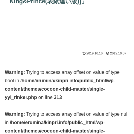
King&Prince(表紙違い版)]」
2019.10.16
2019.10.07
Warning
: Trying to access array offset on value of type
bool in
/home/erumina/kinpri.info/public_html/wp-
content/themes/cocoon-child-master/single-
yyi_rinker.php
on line
313
Warning
: Trying to access array offset on value of type null
in
/home/erumina/kinpri.info/public_html/wp-
content/themes/cocoon-child-master/single-