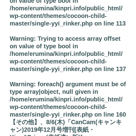
on value of type bool in
/home/erumina/kinpri.info/public_html/
wp-content/themes/cocoon-child-
master/single-yyi_rinker.php
on line
113
Warning
: Trying to access array offset
on value of type bool in
/home/erumina/kinpri.info/public_html/
wp-content/themes/cocoon-child-
master/single-yyi_rinker.php
on line
137
Warning
: foreach() argument must be of
type array|object, null given in
/home/erumina/kinpri.info/public_html/
wp-content/themes/cocoon-child-
master/single-yyi_rinker.php
on line
160
【その他】、8/6(木)「CanCam(キャンキ
ャン)2019年12月号増刊[表紙・