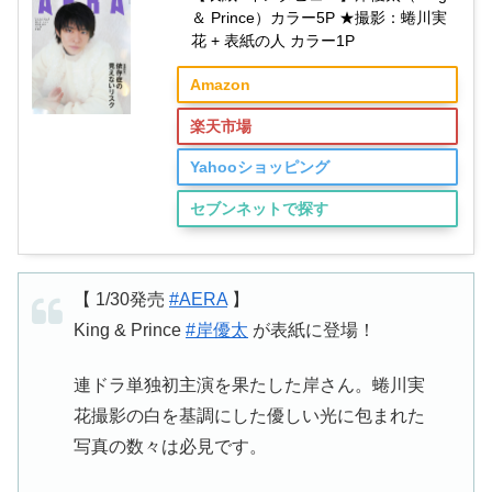
＆ Prince）カラー5P ★撮影：蜷川実
花 + 表紙の人 カラー1P
Amazon
楽天市場
Yahooショッピング
セブンネットで探す
【 1/30発売
#AERA
】
King & Prince
#岸優太
が表紙に登場！
連ドラ単独初主演を果たした岸さん。蜷川実
花撮影の白を基調にした優しい光に包まれた
写真の数々は必見です。