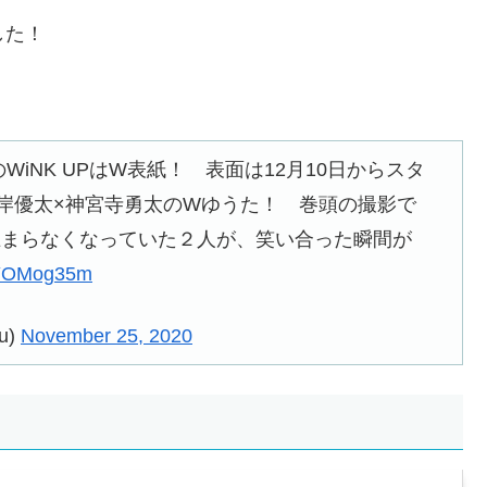
した！
回のWiNK UPはW表紙！ 表面は12月10日からスタ
する岸優太×神宮寺勇太のWゆうた！ 巻頭の撮影で
止まらなくなっていた２人が、笑い合った瞬間が
UNYOMog35m
u)
November 25, 2020