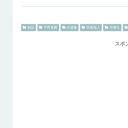
雑誌
平野紫耀
永瀬廉
髙橋海人
岸優太
スポ