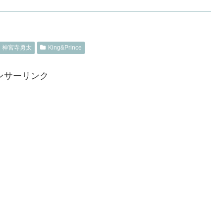
神宮寺勇太
King&Prince
ンサーリンク