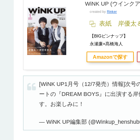
WiNK UP (ウインクア
created by
Rinker
表紙 岸優太
【BIGピンナップ】
永瀬廉×髙橋海人
Amazonで探す
[WiNK UP1月号（12/7発売）情報]次
ートの『DREAM BOYS』に出演する
す。お楽しみに！
— WiNK UP編集部 (@Winkup_henshub