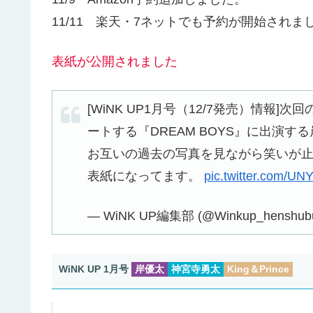
11/11 楽天・7ネットでも予約が開始されま
表紙が公開されました
[WiNK UP1月号（12/7発売）情報]次
ートする『DREAM BOYS』に出演
お互いの過去の写真を見ながら笑いが
表紙になってます。
pic.twitter.com/
— WiNK UP編集部 (@Winkup_henshub
WiNK UP 1月号
岸優太
神宮寺勇太
King＆Prince