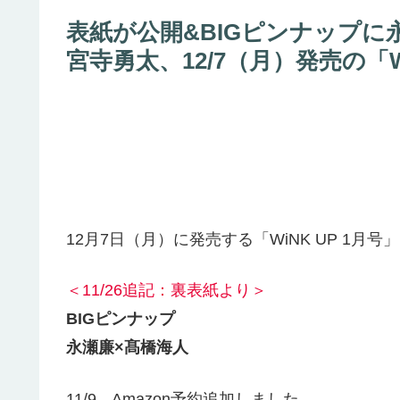
表紙が公開&BIGピンナップに
宮寺勇太、12/7（月）発売の「W
12月7日（月）に発売する「WiNK UP 1月号
＜11/26追記：裏表紙より＞
BIGピンナップ
永瀬廉×髙橋海人
11/9 Amazon予約追加しました。