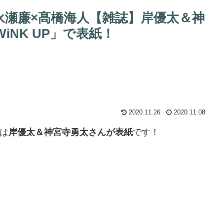
永瀬廉×髙橋海人【雑誌】岸優太＆神
iNK UP」で表紙！
2020.11.26
2020.11.08
」は
岸優太＆神宮寺勇太さんが表紙
です！