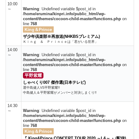
10:00
～
Warning
: Undefined variable $post_id in
/home/erumina/kinpri.info/public_html/wp-
content/themes/cocoon-child-master/functions.php
on
line
768
King＆Prince
ザ少年倶楽部※再放送(NHKBSプレミアム)
Ｋｉｎｇ ＆ Ｐｒｉｎｃｅは「君がいる世界」
14:00
～
Warning
: Undefined variable $post_id in
/home/erumina/kinpri.info/public_html/wp-
content/themes/cocoon-child-master/functions.php
on
line
768
平野紫耀
しゃべくり007 傑作選(日本テレビ)
選中島健人VS平野紫耀!!
中島健人＆平野紫耀がメンバーと対決しまくり!!
14:30
～
Warning
: Undefined variable $post_id in
/home/erumina/kinpri.info/public_html/wp-
content/themes/cocoon-child-master/functions.php
on
line
768
King＆Prince
『 King&Prince CONCERT TOUR 2020 ～L&～ 』(配信)