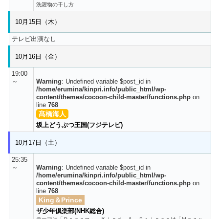
洗濯物の干し方
10月15日（木）
テレビ出演なし
10月16日（金）
19:00
～
Warning
: Undefined variable $post_id in
/home/erumina/kinpri.info/public_html/wp-
content/themes/cocoon-child-master/functions.php
on
line
768
髙橋海人
坂上どうぶつ王国(フジテレビ)
10月17日（土）
25:35
～
Warning
: Undefined variable $post_id in
/home/erumina/kinpri.info/public_html/wp-
content/themes/cocoon-child-master/functions.php
on
line
768
King＆Prince
ザ少年倶楽部(NHK総合)
テーマは「Ｄｒｅａｍ」。Ｋｉｎｇ ＆ Ｐｒｉｎｃｅは「Ｍａｚｙ