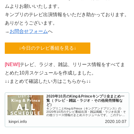
ムよりお願いいたします。
キンプリのテレビ出演情報をいただき助かっております。
ありがとうございます。
→
お問合せフォーム
へ
↓今日のテレビ番組を見る↓
[NEW!]
テレビ、ラジオ、雑誌、リリース情報をすべてま
とめた10月スケジュールを作成しました。
↓↓まとめて確認したい方はこちらから↓↓
2020年10月のKing＆Princeキンプリ全まとめ一
覧（ テレビ・雑誌・ラジオ・その他発売情報な
ど）
キンプリことKing＆Prince（キングアンドプリンス）の
2020年10月のテレビ番組出演・雑誌掲載・ラジオ出演・そ
の他リリース情報のまとめスケジュールです。 このテレビ
出演は主に首都圏でのキンプリの出演をまとめておりま
kinpri.info
2020.10.07
す。 ※基...