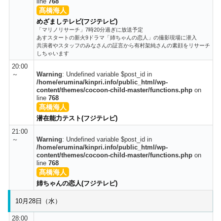
line
768
髙橋海人
めざましテレビ(フジテレビ)
「マリノリサーチ」7時20分過ぎに放送予定
あすスタートの新火9ドラマ「姉ちゃんの恋人」の撮影現場に潜入
共演者やスタッフのみなさんの証言から有村架純さんの素顔をリサーチ
しちゃいます
20:00
～
Warning
: Undefined variable $post_id in
/home/erumina/kinpri.info/public_html/wp-
content/themes/cocoon-child-master/functions.php
on
line
768
髙橋海人
潜在能力テスト(フジテレビ)
21:00
～
Warning
: Undefined variable $post_id in
/home/erumina/kinpri.info/public_html/wp-
content/themes/cocoon-child-master/functions.php
on
line
768
髙橋海人
姉ちゃんの恋人(フジテレビ)
10月28日（水）
28:00