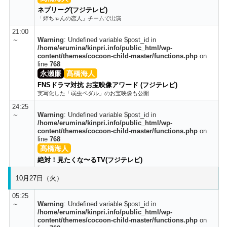
ネプリーグ(フジテレビ)
「姉ちゃんの恋人」チームで出演
21:00
～
Warning
: Undefined variable $post_id in
/home/erumina/kinpri.info/public_html/wp-
content/themes/cocoon-child-master/functions.php
on
line
768
永瀬廉
髙橋海人
FNSドラマ対抗 お宝映像アワード (フジテレビ)
実写化した「弱虫ペダル」のお宝映像も公開
24:25
～
Warning
: Undefined variable $post_id in
/home/erumina/kinpri.info/public_html/wp-
content/themes/cocoon-child-master/functions.php
on
line
768
髙橋海人
絶対！見たくな〜るTV(フジテレビ)
10月27日（火）
05:25
～
Warning
: Undefined variable $post_id in
/home/erumina/kinpri.info/public_html/wp-
content/themes/cocoon-child-master/functions.php
on