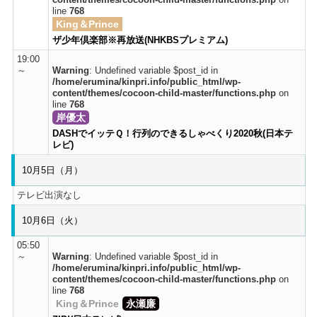
line
768
King＆Prince
ザ少年倶楽部※再放送(NHKBSプレミアム)
19:00
～
Warning
: Undefined variable $post_id in
/home/erumina/kinpri.info/public_html/wp-
content/themes/cocoon-child-master/functions.php
on
line
768
岸優太
DASHでイッテＱ！行列のできるしゃべくり2020秋(日本テ
レビ)
10月5日（月）
テレビ出演なし
10月6日（火）
05:50
～
Warning
: Undefined variable $post_id in
/home/erumina/kinpri.info/public_html/wp-
content/themes/cocoon-child-master/functions.php
on
line
768
King＆Prince
永瀬廉