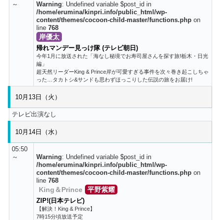
～
Warning
: Undefined variable $post_id in
/home/erumina/kinpri.info/public_html/wp-
content/themes/cocoon-child-master/functions.php
on
line
768
岸優太
帰れマンデー見っけ隊 (テレビ朝日)
今年1月に放送された「海なし秘境でお寿司屋さんを探す旅!栃木・日光
編」
超天然リーダーKing & Prince岸が可愛すぎる事件を次々巻き起こしちゃ
った…タカトシ&サンドも思わずほっこりした伝説の旅をお届け!
10月13日（火）
テレビ出演なし
10月14日（水）
05:50
～
Warning
: Undefined variable $post_id in
/home/erumina/kinpri.info/public_html/wp-
content/themes/cocoon-child-master/functions.php
on
line
768
King＆Prince
平野紫耀
ZIP!(日本テレビ)
【解決！King & Prince】
7時15分頃放送予定