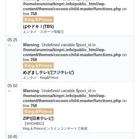
/home/erumina/kinpri.info/public_html/wp-
content/themes/cocoon-child-master/functions.php
on
line
768
King＆Prince
はやドキ！(TBS)
エンタメ・スポーツ情報①
05:25
～
Warning
: Undefined variable $post_id in
/home/erumina/kinpri.info/public_html/wp-
content/themes/cocoon-child-master/functions.php
on
line
768
King＆Prince
めざましテレビ(フジテレビ)
エンタメ King&Prince
05:50
～
Warning
: Undefined variable $post_id in
/home/erumina/kinpri.info/public_html/wp-
content/themes/cocoon-child-master/functions.php
on
line
768
King＆Prince
ZIP!(日本テレビ)
【SHOWBIZ】
King & Princeオンラインコンサートで発表
18:45