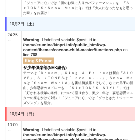
「ジュニアにＱ」では「僕のお気に入りのパフォーマンス」を、「Ｓｉ
ｘＴＯＮＥＳ・Ｓｎｏｗ ＭａｎにＱ」では「大人になったなぁと思っ
た時」をお届け！
10月3日（土）
24:35
～
Warning
: Undefined variable $post_id in
/home/erumina/kinpri.info/public_html/wp-
content/themes/cocoon-child-master/functions.php
on
line
768
King＆Prince
ザ少年倶楽部(NHK総合)
テーマは「Ｄｒｅａｍ」。Ｋｉｎｇ ＆ Ｐｒｉｎｃｅは新曲「＆ＬＯ
ＶＥ」、ＳｉｘＴＯＮＥＳは「ｌｏｖｅ ｕ．．．」、Ｓｎｏｗ Ｍａ
ｎは「Ｓｎｏｗ Ｗｏｒｌｄ」を番組初披露！そして、なにわ男子の新
曲、少年忍者のメドレーも！「ＳｉｘＴＯＮＥＳ ＳＴＹＬＥ」では
「好かれる後輩の条件」について語り合う。美少 年は、妄想恋愛マス
ターの座をかけて対決！「ジュニアにＱ」では「グッときた！ジャニー
ズソング」を紹介。
10月4日（日）
10:00
～
Warning
: Undefined variable $post_id in
/home/erumina/kinpri.info/public_html/wp-
content/themes/cocoon-child-master/functions.php
on