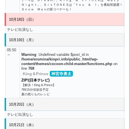
Ｎｉｇｈｔ」、ＳｉｘＴＯＮＥＳは「Ｙｏｕ ＆ Ｉ」を番組初披露！
Ｓｎｏｗ Ｍａｎの新コーナーも！
10月18日（日）
テレビ出演なし
10月19日（月）
05:50
～
Warning
: Undefined variable $post_id in
/home/erumina/kinpri.info/public_html/wp-
content/themes/cocoon-child-master/functions.php
on
line
768
King＆Prince
神宮寺勇太
ZIP!(日本テレビ)
【解決！King & Prince】
7時15分頃放送予定
夏の残りものレシピ
10月20日（火）
テレビ出演なし
10月21日（水）