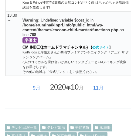
King & Prince神宮寺&高橋の天然コンビがさく裂!はちゃめちゃ過酷旅伝
説回を放送します!
13:30
～
Warning
: Undefined variable $post_id in
/home/erumina/kinpri.info/public_html/wp-
content/themes/cocoon-child-master/functions.php
on
line
768
岸優太
CM INDEX(ホームドラマチャンネル)
【
公式サイト
】
KinKi Kidsと岸優太さんが共演プレミアアンチエイジング『デュオ ザ ク
レンジングバーム』
3人のコミカルな掛け合いが楽しいインタビューとCMメイキング映像
をお届けします。
その他の地域は「公式リンク」をご参照ください。
2020
10
9月
年
月
11月
テレビ出演一覧
テレビ出演
平野紫耀
永瀬廉
髙橋海人
岸優太
神宮寺勇太
King&Prince