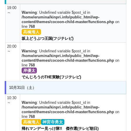
19:00
～
Warning
: Undefined variable $post_id in
/home/erumina/kinpri.info/public_html/wp-
content/themes/cocoon-child-master/functions.php
on
line
768
髙橋海人
坂上どうぶつ王国(フジテレビ)
20:00
～
Warning
: Undefined variable $post_id in
/home/erumina/kinpri.info/public_html/wp-
content/themes/cocoon-child-master/functions.php
on
line
768
岸優太
でんじろうのTHE実験(フジテレビ)
10月31日（土）
10:30
～
Warning
: Undefined variable $post_id in
/home/erumina/kinpri.info/public_html/wp-
content/themes/cocoon-child-master/functions.php
on
line
768
髙橋海人
神宮寺勇太
帰れマンデー見っけ隊!! 傑作選(テレビ朝日)