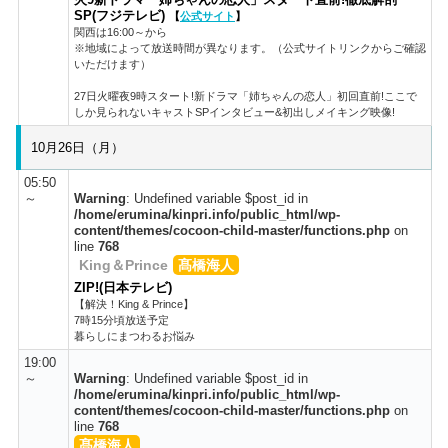
SP(フジテレビ)
【
公式サイト
】
関西は16:00～から
※地域によって放送時間が異なります。（公式サイトリンクからご確認
いただけます）
27日火曜夜9時スタート!新ドラマ「姉ちゃんの恋人」初回直前!ここで
しか見られないキャストSPインタビュー&初出しメイキング映像!
10月26日（月）
05:50
～
Warning
: Undefined variable $post_id in
/home/erumina/kinpri.info/public_html/wp-
content/themes/cocoon-child-master/functions.php
on
line
768
King＆Prince
髙橋海人
ZIP!(日本テレビ)
【解決！King & Prince】
7時15分頃放送予定
暮らしにまつわるお悩み
19:00
～
Warning
: Undefined variable $post_id in
/home/erumina/kinpri.info/public_html/wp-
content/themes/cocoon-child-master/functions.php
on
line
768
髙橋海人