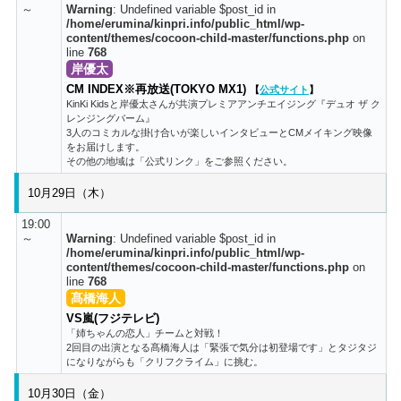
～
Warning
: Undefined variable $post_id in
/home/erumina/kinpri.info/public_html/wp-
content/themes/cocoon-child-master/functions.php
on
line
768
岸優太
CM INDEX※再放送(TOKYO MX1)
【
公式サイト
】
KinKi Kidsと岸優太さんが共演プレミアアンチエイジング『デュオ ザ ク
レンジングバーム』
3人のコミカルな掛け合いが楽しいインタビューとCMメイキング映像
をお届けします。
その他の地域は「公式リンク」をご参照ください。
10月29日（木）
19:00
～
Warning
: Undefined variable $post_id in
/home/erumina/kinpri.info/public_html/wp-
content/themes/cocoon-child-master/functions.php
on
line
768
髙橋海人
VS嵐(フジテレビ)
「姉ちゃんの恋人」チームと対戦！
2回目の出演となる髙橋海人は「緊張で気分は初登場です」とタジタジ
になりながらも「クリフクライム」に挑む。
10月30日（金）