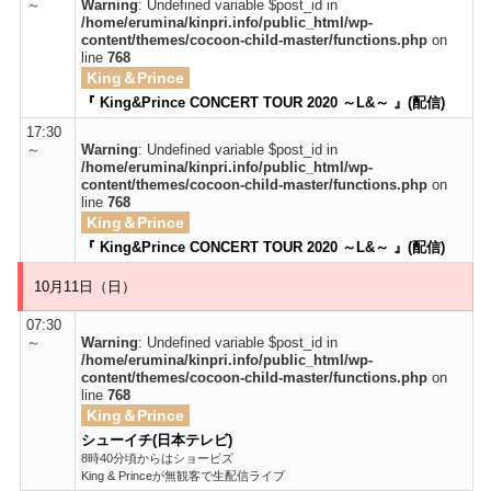
～
Warning
: Undefined variable $post_id in
/home/erumina/kinpri.info/public_html/wp-
content/themes/cocoon-child-master/functions.php
on
line
768
King＆Prince
『 King&Prince CONCERT TOUR 2020 ～L&～ 』(配信)
17:30
～
Warning
: Undefined variable $post_id in
/home/erumina/kinpri.info/public_html/wp-
content/themes/cocoon-child-master/functions.php
on
line
768
King＆Prince
『 King&Prince CONCERT TOUR 2020 ～L&～ 』(配信)
10月11日（日）
07:30
～
Warning
: Undefined variable $post_id in
/home/erumina/kinpri.info/public_html/wp-
content/themes/cocoon-child-master/functions.php
on
line
768
King＆Prince
シューイチ(日本テレビ)
8時40分頃からはショービズ
King & Princeが無観客で生配信ライブ