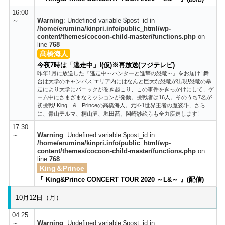
16:00
～
Warning
: Undefined variable $post_id in
/home/erumina/kinpri.info/public_html/wp-
content/themes/cocoon-child-master/functions.php
on
line
768
髙橋海人
今夜7時は「逃走中」!(仮)※再放送(フジテレビ)
昨年1月に放送した『逃走中～ハンターと進撃の恐竜～』をお届け! 舞
台は大学のキャンパス!エリア内にはなんと巨大な恐竜が出現!恐竜の暴
走により大学にパニックが巻き起こり、この事件をきっかけにして、ゲ
ーム中にさまざまなミッションが発動。挑戦者は16人。そのうち7名が
初挑戦! King & Princeの高橋海人。元K-1世界王者の魔裟斗、さら
に、青山テルマ、桐山漣、堀田茜、岡崎紗絵らも全力疾走します!
17:30
～
Warning
: Undefined variable $post_id in
/home/erumina/kinpri.info/public_html/wp-
content/themes/cocoon-child-master/functions.php
on
line
768
King＆Prince
『 King&Prince CONCERT TOUR 2020 ～L&～ 』(配信)
10月12日（月）
04:25
～
Warning
: Undefined variable $post_id in