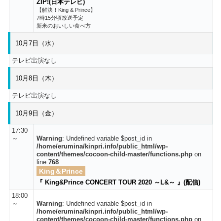
ZIP!(日本テレビ)
【解決！King & Prince】
7時15分頃放送予定
新米のおいしい食べ方
10月7日（水）
テレビ出演なし
10月8日（木）
テレビ出演なし
10月9日（金）
17:30
～
Warning
: Undefined variable $post_id in
/home/erumina/kinpri.info/public_html/wp-
content/themes/cocoon-child-master/functions.php
on
line
768
King＆Prince
『 King&Prince CONCERT TOUR 2020 ～L&～ 』(配信)
18:00
～
Warning
: Undefined variable $post_id in
/home/erumina/kinpri.info/public_html/wp-
content/themes/cocoon-child-master/functions.php
on