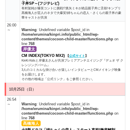
子丼SP～(フジテレビ)
有村架純が爆笑コントに挑戦!?真矢ミキが絶品親子丼に舌鼓!キンプリ
髙橋海人が芸人のネタで大爆笑!姉ちゃんの恋人・さくらの親子丼の豪
華キャストが共演
26:00
～
Warning
: Undefined variable $post_id in
/home/erumina/kinpri.info/public_html/wp-
content/themes/cocoon-child-master/functions.php
on
line
768
岸優太
CM INDEX(TOKYO MX2)
【
公式サイト
】
KinKi Kidsと岸優太さんが共演プレミアアンチエイジング『デュオ ザ ク
レンジングバーム』
3人のコミカルな掛け合いが楽しいインタビューとCMメイキング映像
をお届けします。
その他の地域は「公式リンク」をご参照ください。
10月25日（日）
26:54
～
Warning
: Undefined variable $post_id in
/home/erumina/kinpri.info/public_html/wp-
content/themes/cocoon-child-master/functions.php
on
line
768
髙橋海人
火9新ドラマ「姉ちゃんの恋人」スタート直前!徹底解剖