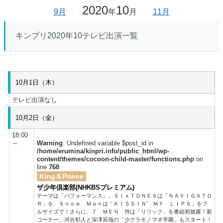
2020
10
9月
年
月
11月
キンプリ2020年10テレビ出演一覧
10月1日（木）
テレビ出演なし
10月2日（金）
18:00
～
Warning
: Undefined variable $post_id in
/home/erumina/kinpri.info/public_html/wp-
content/themes/cocoon-child-master/functions.php
on
line
768
King＆Prince
ザ少年倶楽部(NHKBSプレミアム)
テーマは「パフォーマンス」。ＳｉｘＴＯＮＥＳは「ＮＡＶＩＧＡＴＯ
Ｒ」を、Ｓｎｏｗ Ｍａｎは「ＫＩＳＳＩＮ’ ＭＹ ＬＩＰＳ」をフ
ルサイズで！さらに、７ ＭＥＮ 侍は「リリック」を番組初披露！新
コーナー、河合郁人と深澤辰哉の「少クラモノマネ学園」もスタート！