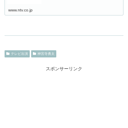
www.ntv.co.jp
テレビ出演
神宮寺勇太
スポンサーリンク