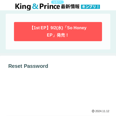
【1st EP】9/2(水)「So Honey
EP」発売！
Reset Password
2024.11.12