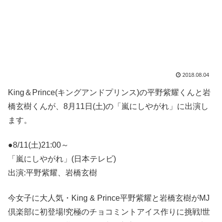
2018.08.04
King＆Prince(キングアンドプリンス)の平野紫耀くんと岩
橋玄樹くんが、8月11日(土)の「嵐にしやがれ」に出演し
ます。
●8/11(土)21:00～
「嵐にしやがれ」(日本テレビ)
出演:平野紫耀、岩橋玄樹
今女子に大人気・King & Prince平野紫耀と岩橋玄樹がMJ
倶楽部に初登場!究極のチョコミントアイス作りに挑戦!世