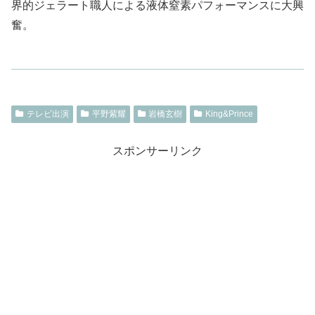
界的ジェラート職人による液体窒素パフォーマンスに大興
奮。
テレビ出演
平野紫耀
岩橋玄樹
King&Prince
スポンサーリンク