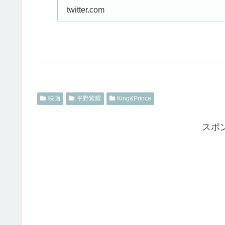
twitter.com
映画
平野紫耀
King&Prince
スポ