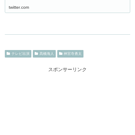
twitter.com
テレビ出演
髙橋海人
神宮寺勇太
スポンサーリンク