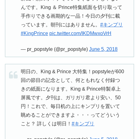
んです。King ＆ Prince特集紙面を切り取って
手作りできる画期的な一品！今日の夕刊に載
っています。朝刊にはありません。
#キンプリ
#KingPrince
pic.twitter.com/IKDMwxoVrH
— pr_popstyle (@pr_popstyle)
June 5, 2018
明日の、King & Prince 大特集！popstyleが600
回の節目の記念として、何ともれなく付録つ
きの紙面になります。King & Prince特製卓上
屏風です。夕刊は、ガリガリ君より安い、50
円！これで、毎日机の上にキンプリを置いて
眺めることができますよ・・・ってどういう
こと？ 詳しくは明日！
#キンプリ