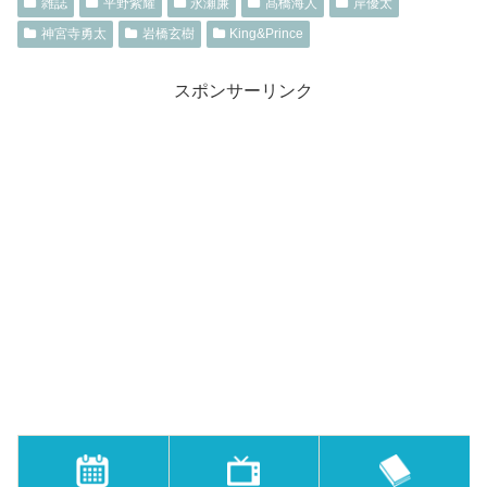
雑誌
平野紫耀
永瀬廉
髙橋海人
岸優太
神宮寺勇太
岩橋玄樹
King&Prince
スポンサーリンク