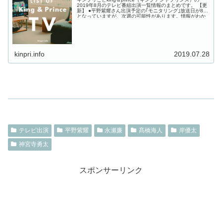
2019年8月のテレビ番組出演一覧情報のまとめです。 【更
新】 ●平野紫耀さん出演予定の｢モニタリング｣放送日が8/8
となっていますが、次週の可能性があります。情報がわか
り...
kinpri.info
2019.07.28
テレビ出演
平野紫耀
永瀬廉
髙橋海人
岸優太
神宮寺勇太
スポンサーリンク