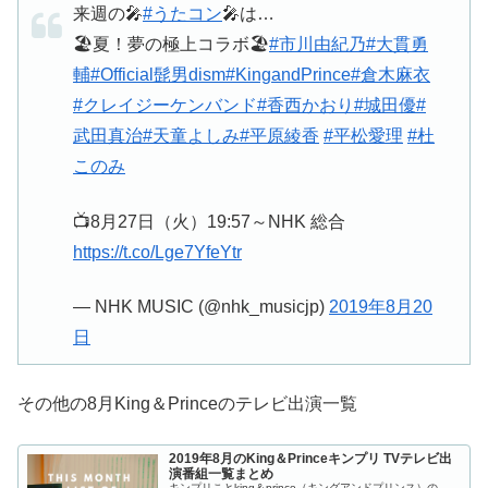
来週の🎤
#うたコン
🎤は…
🏖️夏！夢の極上コラボ🏖️
#市川由紀乃
#大貫勇
輔
#Official髭男dism
#KingandPrince
#倉木麻衣
#クレイジーケンバンド
#香西かおり
#城田優
#
武田真治
#天童よしみ
#平原綾香
#平松愛理
#杜
このみ
📺8月27日（火）19:57～NHK 総合
https://t.co/Lge7YfeYtr
— NHK MUSIC (@nhk_musicjp)
2019年8月20
日
その他の8月King＆Princeのテレビ出演一覧
2019年8月のKing＆Princeキンプリ TVテレビ出
演番組一覧まとめ
キンプリことking＆prince（キングアンドプリンス）の