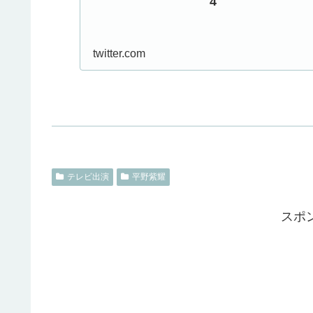
4
twitter.com
テレビ出演
平野紫耀
スポ