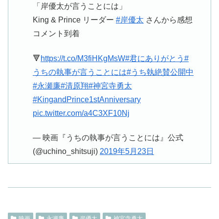
「岸優太が言うことには」
King & Prince リーダー
#岸優太
さんから感想
コメント到着
🔻
https://t.co/M3fiHKgMsW
#君にありがとう
#
うちの執事が言うことには
#うち執絶賛公開中
#永瀬廉
#清原翔
#神宮寺勇太
#KingandPrince1stAnniversary
pic.twitter.com/a4C3XF10Nj
— 映画『うちの執事が言うことには』公式
(@uchino_shitsuji)
2019年5月23日
映画
永瀬廉
岸優太
神宮寺勇太