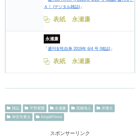
Ａ！ (デジタル雑誌)
」
表紙 永瀬廉
永瀬廉
「
週刊女性自身 2019年 6/4 号 [雑誌]
」
表紙 永瀬廉
雑誌
平野紫耀
永瀬廉
髙橋海人
岸優太
神宮寺勇太
King&Prince
スポンサーリンク