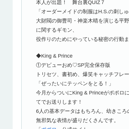
本人が出題！ 舞台裏QUIZ７
「オーダーメイドの制服はH.S.の刺し
大財閥の御曹司・神楽木晴を演じる平
に関するギモン、
役作りのためにやっている秘密の行動ま
◆King & Prince
①デビューおめ♡SP完全保存版
トリセツ、書初め、爆笑キャッチフレー
「ぜったいにテッペンをとる！」
今月からついにKing & Princeが
てでお送りします！
6人の基本データはもちろん、幼きころ
無邪気な表情が盛りだくさんです。