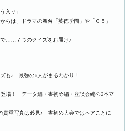
ゅう入り」
野からは、ドラマの舞台「英徳学園」や「Ｃ５」
で……７つのクイズをお届け♪
ズも♪ 最強の6人がまるわかり！
ポポロに登場！ データ編・書初め編・座談会編の3本立
の貴重写真は必見♪ 書初め大会ではペアごとに