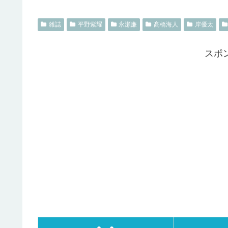
雑誌
平野紫耀
永瀬廉
髙橋海人
岸優太
スポ