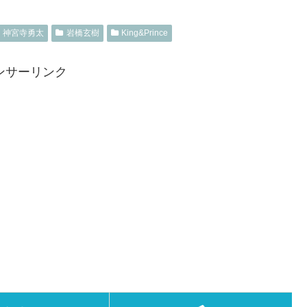
神宮寺勇太
岩橋玄樹
King&Prince
ンサーリンク