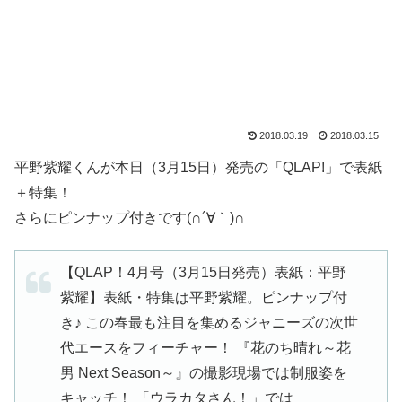
2018.03.19
2018.03.15
平野紫耀くんが本日（3月15日）発売の「QLAP!」で表紙
＋特集！
さらにピンナップ付きです(∩´∀｀)∩
【QLAP！4月号（3月15日発売）表紙：平野
紫耀】表紙・特集は平野紫耀。ピンナップ付
き♪ この春最も注目を集めるジャニーズの次世
代エースをフィーチャー！ 『花のち晴れ～花
男 Next Season～』の撮影現場では制服姿を
キャッチ！ 「ウラカタさん！」では