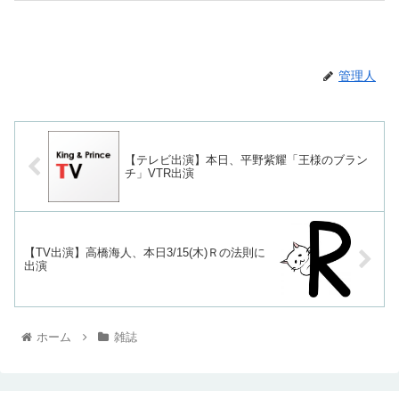
管理人
【テレビ出演】本日、平野紫耀「王様のブラン
チ」VTR出演
【TV出演】高橋海人、本日3/15(木)Ｒの法則に
出演
ホーム
雑誌