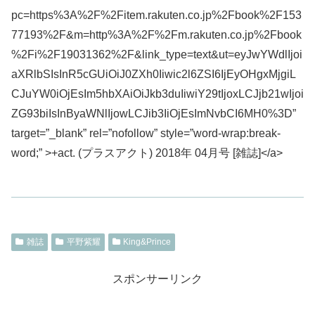
pc=https%3A%2F%2Fitem.rakuten.co.jp%2Fbook%2F153
77193%2F&m=http%3A%2F%2Fm.rakuten.co.jp%2Fbook
%2Fi%2F19031362%2F&link_type=text&ut=eyJwYWdlIjoi
aXRlbSIsInR5cGUiOiJ0ZXh0Iiwic2l6ZSI6IjEyOHgxMjgiL
CJuYW0iOjEsIm5hbXAiOiJkb3duIiwiY29tIjoxLCJjb21wIjoi
ZG93biIsInByaWNlIjowLCJib3IiOjEsImNvbCI6MH0%3D”
target=”_blank” rel=”nofollow” style=”word-wrap:break-
word;” >+act. (プラスアクト) 2018年 04月号 [雑誌]</a>
雑誌
平野紫耀
King&Prince
スポンサーリンク