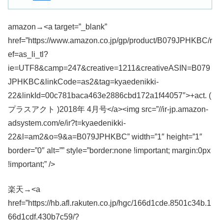
amazon→<a target=”_blank”
href=”https://www.amazon.co.jp/gp/product/B079JPHKBC/r
ef=as_li_tl?
ie=UTF8&camp=247&creative=1211&creativeASIN=B079
JPHKBC&linkCode=as2&tag=kyaedenikki-
22&linkId=00c781baca463e2886cbd172a1f44057″>+act. (
プラスアクト )2018年 4月号</a><img src=”//ir-jp.amazon-
adsystem.com/e/ir?t=kyaedenikki-
22&l=am2&o=9&a=B079JPHKBC” width=”1″ height=”1″
border=”0″ alt=”” style=”border:none !important; margin:0px
!important;” />
楽天→<a
href=”https://hb.afl.rakuten.co.jp/hgc/166d1cde.8501c34b.1
66d1cdf.430b7c59/?