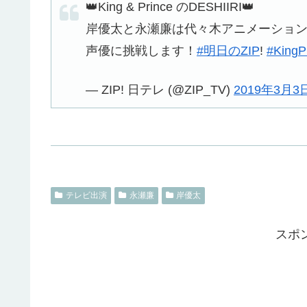
👑King & Prince のDESHIIRI👑
岸優太と永瀬廉は代々木アニメーショ
声優に挑戦します！
#明日のZIP
!
#KingP
— ZIP! 日テレ (@ZIP_TV)
2019年3月3
テレビ出演
永瀬廉
岸優太
スポ