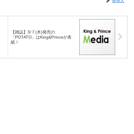
管理人
【雑誌】3/７(木)発売の
「POTATO」はKing&Princeが表
紙！