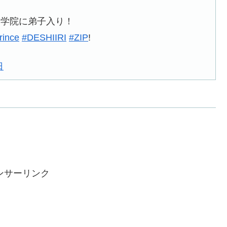
ン学院に弟子入り！
rince
#DESHIIRI
#ZIP
!
日
ンサーリンク