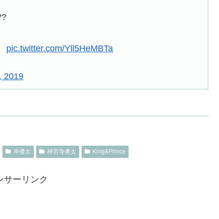
?
）
pic.twitter.com/Yll5HeMBTa
, 2019
岸優太
神宮寺勇太
King&Prince
ンサーリンク