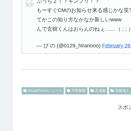
ぷっちょ！？キンプリ！？
もーすぐCMのお知らせ来る感じかな笑?
てかこの知り方なかなか新しいwww
んで玄樹くんはおらんのねぇ……（ ; ; 
— ぴ の (@0129_hiranooo)
February 26
King&Princeニュース
平野紫耀
永瀬廉
髙橋海人
スポ