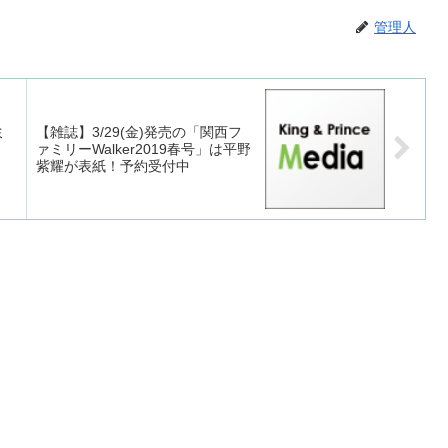
管理人
ミ
【雑誌】3/29(金)発売の「関西フ
ァミリーWalker2019春号」は平野
紫耀が表紙！予約受付中