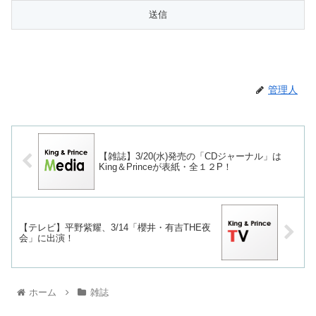
管理人
【雑誌】3/20(水)発売の「CDジャーナル」は
King＆Princeが表紙・全１２P！
【テレビ】平野紫耀、3/14「櫻井・有吉THE夜
会」に出演！
ホーム
雑誌