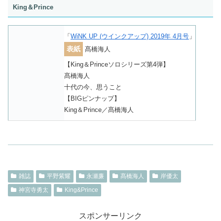
King＆Prince
「
WiNK UP (ウインクアップ) 2019年 4月号
」
表紙
髙橋海人
【King＆Princeソロシリーズ第4弾】
髙橋海人
十代の今、思うこと
【BIGピンナップ】
King＆Prince／髙橋海人
雑誌
平野紫耀
永瀬廉
髙橋海人
岸優太
神宮寺勇太
King&Prince
スポンサーリンク