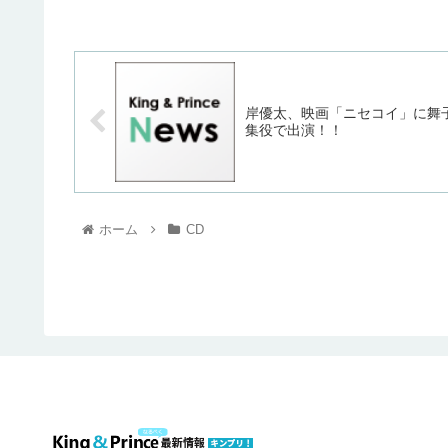
岸優太、映画「ニセコイ」に舞
集役で出演！！
ホーム
CD