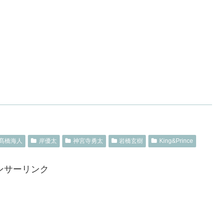
髙橋海人
岸優太
神宮寺勇太
岩橋玄樹
King&Prince
ンサーリンク