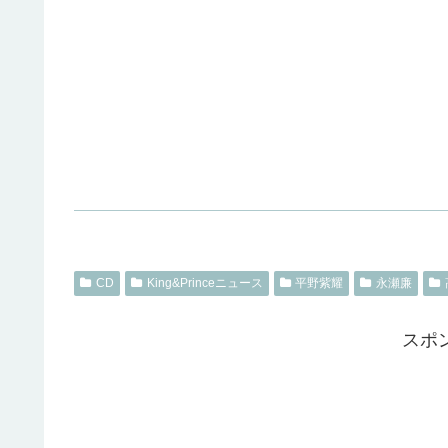
CD
King&Princeニュース
平野紫耀
永瀬廉
スポ