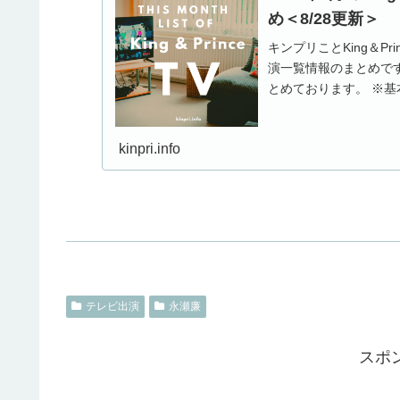
め＜8/28更新＞
キンプリことKing＆P
演一覧情報のまとめで
とめております。 ※基
kinpri.info
テレビ出演
永瀬廉
スポ