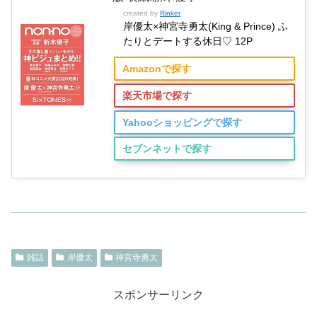
created by
Rinker
岸優太×神宮寺勇太(King & Prince) ふ
たりとデートする休日♡ 12P
Amazonで探す
楽天市場で探す
Yahooショッピングで探す
セブンネットで探す
雑誌
岸優太
神宮寺勇太
スポンサーリンク