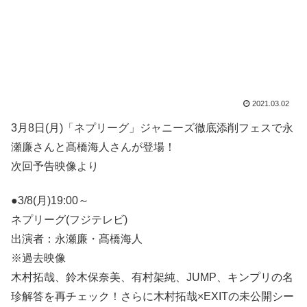
2021.03.02
3月8日(月)「ネプリーグ」ジャニーズ徹底添削フェスで永
瀬廉さんと髙橋海人さんが登場！
次回予告映像より
●3/8(月)19:00～
ネプリーグ(フジテレビ)
出演者：永瀬廉・髙橋海人
※過去映像
木村拓哉、鈴木保奈美、有村架純、JUMP、キンプリの名
珍解答を再チェック！さらに木村拓哉×EXITの未公開シー