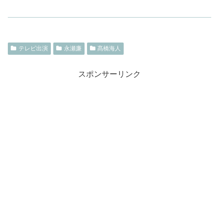
テレビ出演
永瀬廉
髙橋海人
スポンサーリンク