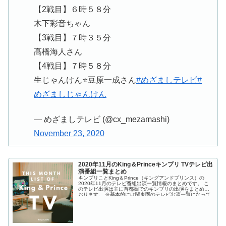
【2戦目】６時５８分
木下彩音ちゃん
【3戦目】７時３５分
髙橋海人さん
【4戦目】７時５８分
生じゃんけん⭐️豆原一成さん
#めざましテレビ
#
めざましじゃんけん
— めざましテレビ (@cx_mezamashi)
November 23, 2020
2020年11月のKing＆Princeキンプリ TVテレビ出
演番組一覧まとめ
キンプリことKing＆Prince（キングアンドプリンス）の
2020年11月のテレビ番組出演一覧情報のまとめです。 こ
のテレビ出演は主に首都圏でのキンプリの出演をまとめて
おります。 ※基本的には関東圏のテレビ出演一覧になって
おります。 ...