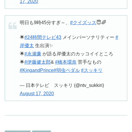
17, 2020
明日も9時45分すぎ～、
#クイズッス
😇🌈
🌟
#24時間テレビ43
メインパーソナリティー
#
岸優太
生出演✨
🌟
#永瀬廉
が語る岸優太のカッコイイところ
🌟
#伊藤健太郎
&
#橋本環奈
苦手なもの
#KingandPrince
#弱虫ペダル
#スッキリ
— 日本テレビ スッキリ (@ntv_sukkiri)
August 17, 2020