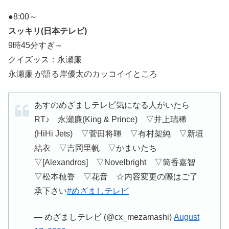
●8:00～
スッキリ(日本テレビ)
9時45分すぎ～
クイズッス：永瀬廉
永瀬廉 が語る岸優太のカッコイイところ
あすのめざましテレビ気になる人がいたら
RT♪ 永瀬廉(King & Prince) ▽井上瑞稀
(HiHi Jets) ▽菅田将暉 ▽有村架純 ▽新垣
結衣 ▽吉岡里帆 ▽かまいたち
▽[Alexandros] ▽Novelbright ▽筒香嘉智
▽松本穂香 ▽花音 ☆内容変更の際はご了
承下さい
#めざましテレビ
— めざましテレビ (@cx_mezamashi)
August