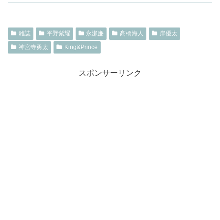
雑誌
平野紫耀
永瀬廉
髙橋海人
岸優太
神宮寺勇太
King&Prince
スポンサーリンク