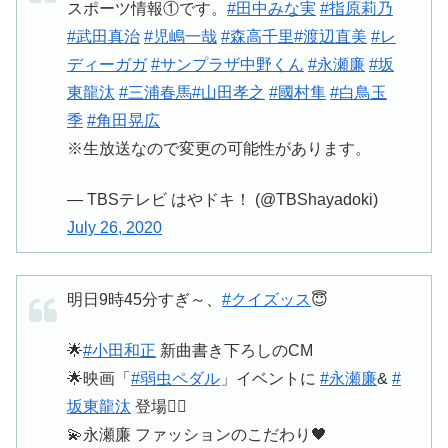
スポーツ情報①です。
#田中みな実
#指原莉乃
#武田真治
#児嶋一哉
#森高千里
#渡辺直美
#レ
ディーガガ
#サンプラザ中野くん
#永瀬廉
#坂
東龍汰
#三浦春馬
#山田孝之
#國村隼
#白鳥玉
季
#角田晃広
※生放送なので変更の可能性があります。
— TBSテレビ はやドキ！ (@TBShayadoki)
July 26, 2020
明日9時45分すぎ～、
#クイズッス
😇
🌟
#小田和正
新曲書き下ろしのCM
🌟映画「
#弱虫ペダル
」イベントに
#永瀬廉
&
#
坂東龍汰
登場🚴‍♀️
💫永瀬廉 ファッションのこだわり🖤