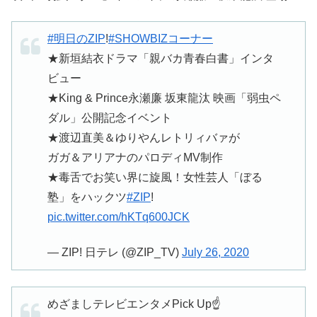
#明日のZIP
!
#SHOWBIZコーナー
★新垣結衣ドラマ「親バカ青春白書」インタ
ビュー
★King & Prince永瀬廉 坂東龍汰 映画「弱虫ペ
ダル」公開記念イベント
★渡辺直美＆ゆりやんレトリィバァが
ガガ＆アリアナのパロディMV制作
★毒舌でお笑い界に旋風！女性芸人「ぼる
塾」をハックツ
#ZIP
!
pic.twitter.com/hKTq600JCK
— ZIP! 日テレ (@ZIP_TV)
July 26, 2020
めざましテレビエンタメPick Up☝️