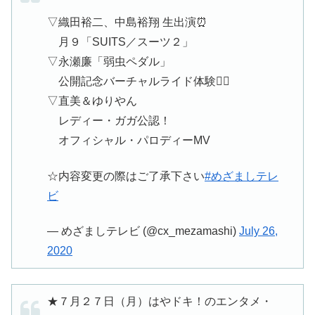
▽織田裕二、中島裕翔 生出演⏰
月９「SUITS／スーツ２」
▽永瀬廉「弱虫ペダル」
公開記念バーチャルライド体験🚴‍♀‍
▽直美＆ゆりやん
レディー・ガガ公認！
オフィシャル・パロディーMV
☆内容変更の際はご了承下さい
#めざましテレ
ビ
— めざましテレビ (@cx_mezamashi)
July 26,
2020
★７月２７日（月）はやドキ！のエンタメ・