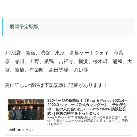
展開予定駅駅
JR池袋、新宿、渋谷、東京、高輪ゲートウェイ、秋葉
原、品川、上野、巣鴨、吉祥寺、横浜、桜木町、浦和、大
宮、新橋、有楽町、高田馬場 の17駅
更に詳しい情報は下記記事に記載があります！
320ページの豪華版！【King ＆ Prince 2021.4－
2022.3 ジャニーズ公式カレンダー】 ご予約受付
中！ あの人に会いたい！ - with class- 講談社公
式 - | 家族の時間をもっと楽しく
King & Prince 2021年度版カレンダーの内容を公開！ 本
体、付録ともにスペシャル感満載でお届けします♡ ご予約
はお早めに。
withonline.jp