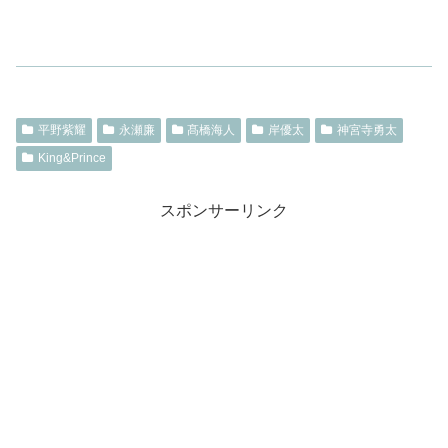
平野紫耀
永瀬廉
髙橋海人
岸優太
神宮寺勇太
King&Prince
スポンサーリンク