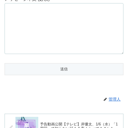
管理人
予告動画公開【テレビ】岸優太、1/6（水）「1