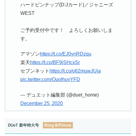
ハードピンナップ(D:Jカード)／ジャニーズ
WEST
ご予約受付中です！ よろしくお願いしま
す。
アマゾン
https://t.co/EJ0vnRDzqu
楽天
https://t.co/BF9jSHcxSr
セブンネット
https://t.co/o62muwJUja
pic.twitter.com/OuoIhuyYFD
— デュエット編集部 (@duet_home)
December 25, 2020
King＆Prince
DUeT 新年特大号