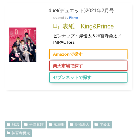
duet(デュエット)2021年2月号
created by
Rinker
表紙 King&Prince
ピンナップ：岸優太＆神宮寺勇太／
IMPACTors
Amazonで探す
楽天市場で探す
セブンネットで探す
雑誌
平野紫耀
永瀬廉
髙橋海人
岸優太
神宮寺勇太