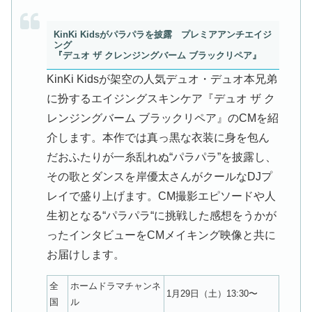
KinKi Kidsがパラパラを披露 プレミアアンチエイジ
ング
『デュオ ザ クレンジングバーム ブラックリペア』
KinKi Kidsが架空の人気デュオ・デュオ本兄弟
に扮するエイジングスキンケア『デュオ ザ ク
レンジングバーム ブラックリペア』のCMを紹
介します。本作では真っ黒な衣装に身を包ん
だおふたりが一糸乱れぬ“パラパラ”を披露し、
その歌とダンスを岸優太さんがクールなDJプ
レイで盛り上げます。CM撮影エピソードや人
生初となる“パラパラ“に挑戦した感想をうかが
ったインタビューをCMメイキング映像と共に
お届けします。
全
ホームドラマチャンネ
1月29日（土）13:30〜
国
ル