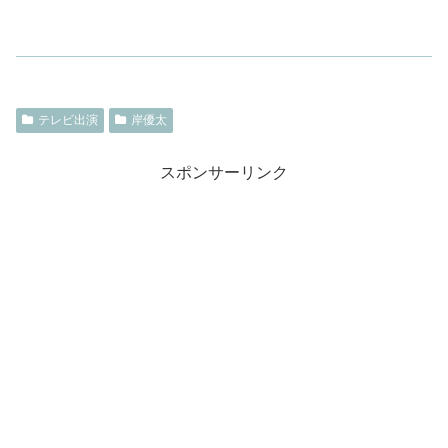
テレビ出演
岸優太
スポンサーリンク