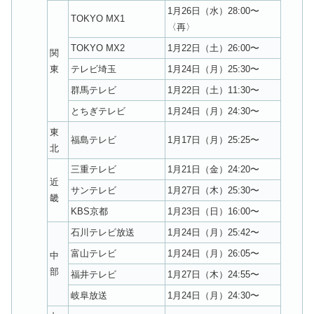
1月26日（水）28:00〜
TOKYO MX1
〈再〉
TOKYO MX2
1月22日（土）26:00〜
関
東
テレビ埼玉
1月24日（月）25:30〜
群馬テレビ
1月22日（土）11:30〜
とちぎテレビ
1月24日（月）24:30〜
東
福島テレビ
1月17日（月）25:25〜
北
三重テレビ
1月21日（金）24:20〜
近
サンテレビ
1月27日（木）25:30〜
畿
KBS京都
1月23日（日）16:00〜
石川テレビ放送
1月24日（月）25:42〜
富山テレビ
1月24日（月）26:05〜
中
部
福井テレビ
1月27日（木）24:55〜
岐阜放送
1月24日（月）24:30〜