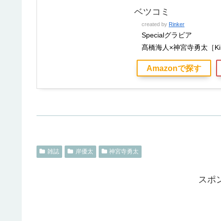
ベツコミ
created by
Rinker
Specialグラビア
髙橋海人×神宮寺勇太［King
Amazonで探す
雑誌
岸優太
神宮寺勇太
スポ