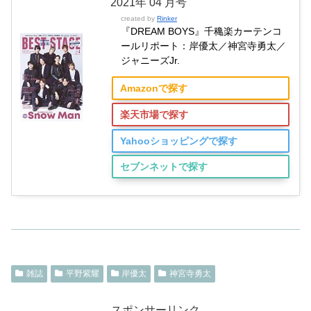
2021年 04 月号
created by
Rinker
『DREAM BOYS』千穐楽カーテンコ
ールリポート：岸優太／神宮寺勇太／
ジャニーズJr.
Amazonで探す
楽天市場で探す
Yahooショッピングで探す
セブンネットで探す
雑誌
平野紫耀
岸優太
神宮寺勇太
スポンサーリンク