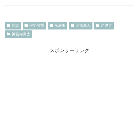
雑誌
平野紫耀
永瀬廉
髙橋海人
岸優太
神宮寺勇太
スポンサーリンク