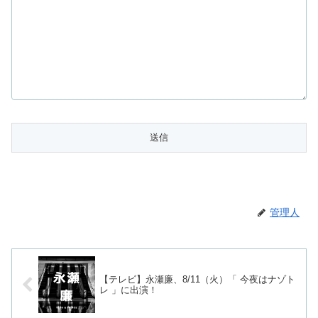
管理人
【テレビ】永瀬廉、8/11（火）「 今夜はナゾト
レ 」に出演！