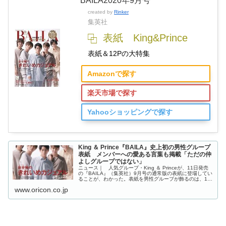
BAILA2020年9月号
created by
Rinker
集英社
表紙 King&Prince
表紙＆12Pの大特集
Amazonで探す
楽天市場で探す
Yahooショッピングで探す
King ＆ Prince『BAILA』史上初の男性グループ
表紙 メンバーへの愛ある言葉も掲載「ただの仲
よしグループではない」
ニュース｜ 人気グループ・King ＆ Princeが、11日発売
の『BAILA』（集英社）9月号の通常版の表紙に登場してい
ることが、わかった。表紙を男性グループが飾るのは、19
年の歴史を持つ同誌史上初となる。誌面では秋を先取りし
www.oricon.co.jp
たニットコーデで、鼓動高鳴る1人1ページ大のビジュアル
も披露している。