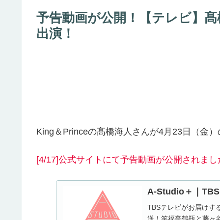
予告動画が公開！【テレビ】髙橋海人
出演！
King＆Princeの髙橋海人さんが4月23日（金）
[4/17]公式サイトにて予告動画が公開されまし
A-Studio＋｜T
TBSテレビがお届けする
送！笑福亭鶴瓶と藤ヶ