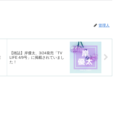
管理人
【雑誌】岸優太、3/24発売「TV
重
LIFE 4/9号」に掲載されていまし
た！