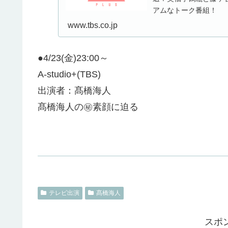
アムなトーク番組！
www.tbs.co.jp
●4/23(金)23:00～
A-studio+(TBS)
出演者：髙橋海人
髙橋海人の㊙︎素顔に迫る
テレビ出演
髙橋海人
スポ