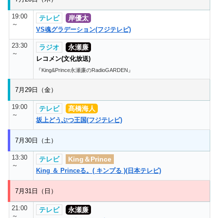
19:00
テレビ
岸優太
～
VS魂グラデーション(フジテレビ)
23:30
ラジオ
永瀬廉
～
レコメン(文化放送)
『King&Prince永瀬廉のRadioGARDEN』
7月29日（金）
19:00
テレビ
髙橋海人
～
坂上どうぶつ王国(フジテレビ)
7月30日（土）
13:30
テレビ
King＆Prince
～
King ＆ Princeる。( キンプる )(日本テレビ)
7月31日（日）
21:00
テレビ
永瀬廉
～