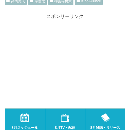
髙橋海人
岸優太
神宮寺勇太
King&Prince
スポンサーリンク
8月スケジュール
8月TV・配信
8月雑誌・リリース