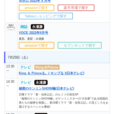
ポポロ 2022年 9 月号
amazonで探す
楽天市場で探す
Yahooショッピングで探す
雑誌
永瀬廉
VOCE 2022年9月号
夏肌、夏髪：永瀬廉
amazonで探す
セブンネットで探す
7月23日（土）
13:30
テレビ
King＆Prince
～
King ＆ Princeる。( キンプる )(日本テレビ)
14:30
テレビ
永瀬廉
～
秘密のケンミンSHOW極(日本テレビ)
日曜ドラマ「新・信長公記」のヒミツ大発見SP
『秘密のケンミンSHOW極』がケンミンスターの“大先輩”である戦国武
将たちの秘密を発掘し、新日曜ドラマ『新・信長公記』の見どころをお
届けするスペシャル番組!