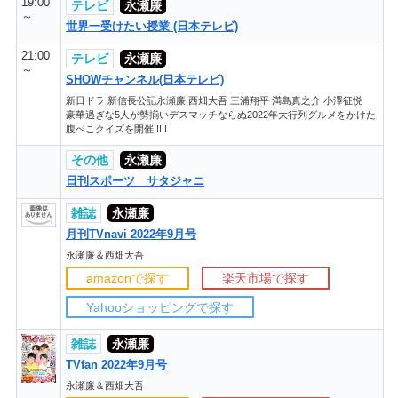
19:00
テレビ
永瀬廉
～
世界一受けたい授業 (日本テレビ)
21:00
テレビ
永瀬廉
～
SHOWチャンネル(日本テレビ)
新日ドラ 新信長公記永瀬廉 西畑大吾 三浦翔平 満島真之介 小澤征悦
豪華過ぎな5人が勢揃いデスマッチならぬ2022年大行列グルメをかけた
腹ぺこクイズを開催!!!!!
その他
永瀬廉
日刊スポーツ サタジャニ
雑誌
永瀬廉
月刊TVnavi 2022年9月号
永瀬廉＆西畑大吾
amazonで探す
楽天市場で探す
Yahooショッピングで探す
雑誌
永瀬廉
TVfan 2022年9月号
永瀬廉＆西畑大吾