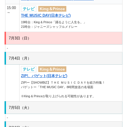
15:00
テレビ
King＆Prince
～
THE MUSIC DAY(日本テレビ)
19時台：King & Prince「踊るように人生を。」
21時台：ジャニーズシャッフルメドレー
7月3日（日）
-
7月4日（月）
テレビ
King＆Prince
ZIP!、バゲット(日本テレビ)
ZIP!ー【SHOWBIZ】ＴＨＥ ＭＵＳＩＣ ＤＡＹを総力特集！
バゲットー「THE MUSIC DAY」8時間放送の名場面
※King & Princeが取り上げられる可能性があります。
7月5日（火）
-