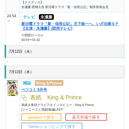
【クイズッス】
永瀬廉 西畑大吾 新日曜ドラマ「新・信長公記」制作発表会見
24:54
テレビ
永瀬廉
～
新日曜ドラマ「新・信長公記」天下統一へ、いざ出陣ＳＰ
【主演・永瀬廉】(読売テレビ)
※関西ローカル
00:54〜01:02
7月12日（火）
-
7月13日（水）
雑誌
King＆Prince
ベツコミ 8月号
表紙 King & Prince
表紙＆巻頭グラビア＆インタビュー：King & Prince
[ジャニーズと僕]総集編LAST!
amazonで探す
楽天市場で探す
Yahooショッピングで探す