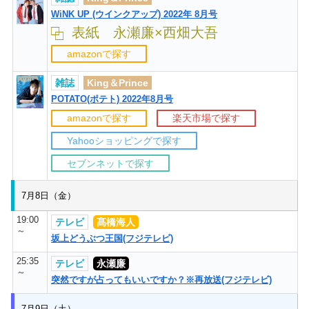
WiNK UP (ウインクアップ) 2022年 8月号
表紙 永瀬廉×西畑大吾
amazonで探す
雑誌
King＆Prince
POTATO(ポテト) 2022年8月号
amazonで探す
楽天市場で探す
Yahooショッピングで探す
セブンネットで探す
7月8日（金）
19:00
テレビ
髙橋海人
～
坂上どうぶつ王国(フジテレビ)
25:35
テレビ
永瀬廉
～
突然ですが占ってもいいですか？※再放送(フジテレビ)
7月9日（土）