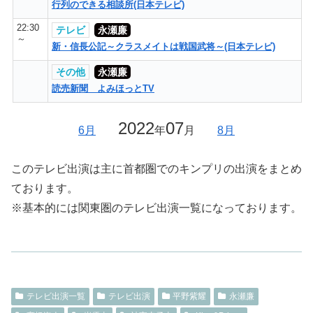
行列のできる相談所(日本テレビ)
22:30
テレビ
永瀬廉
～
新・信長公記～クラスメイトは戦国武将～(日本テレビ)
その他
永瀬廉
読売新聞 よみほっとTV
2022
07
6月
年
月
8月
このテレビ出演は主に首都圏でのキンプリの出演をまとめ
ております。
※基本的には関東圏のテレビ出演一覧になっております。
テレビ出演一覧
テレビ出演
平野紫耀
永瀬廉