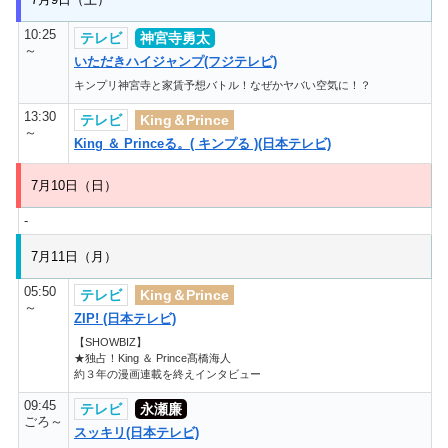
10:25
テレビ
神宮寺勇太
～
いただきハイジャンプ(フジテレビ)
キンプリ神宮寺と家賃予想バトル！なぜかヤバい空気に！？
13:30
テレビ
King＆Prince
～
King ＆ Princeる。( キンプる )(日本テレビ)
7月10日（日）
-
7月11日（月）
05:50
テレビ
King＆Prince
～
ZIP! (日本テレビ)
【SHOWBIZ】
★独占！King ＆ Prince髙橋海人
約３年の漫画連載を終えインタビュー
09:45
テレビ
永瀬廉
ごろ～
スッキリ(日本テレビ)