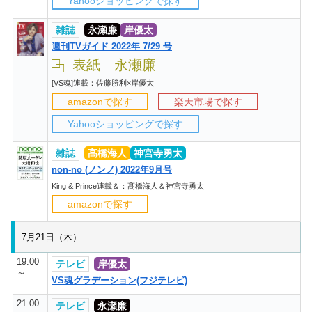
Yahooショッピングで探す
雑誌
永瀬廉
岸優太
週刊TVガイド 2022年 7/29 号
表紙 永瀬廉
[VS魂]連載：佐藤勝利×岸優太
amazonで探す
楽天市場で探す
Yahooショッピングで探す
雑誌
髙橋海人
神宮寺勇太
non-no (ノンノ) 2022年9月号
King & Prince連載＆：髙橋海人＆神宮寺勇太
amazonで探す
7月21日（木）
19:00
テレビ
岸優太
～
VS魂グラデーション(フジテレビ)
21:00
テレビ
永瀬廉