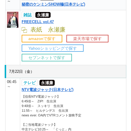
～
秘密のケンミンSHOW極(日本テレビ)
雑誌
永瀬廉
FREECELL vol.47
表紙 永瀬廉
amazonで探す
楽天市場で探す
Yahooショッピングで探す
セブンネットで探す
7月22日（金）
06:45
テレビ
永瀬廉
～
NTV電波ジャック(日本テレビ)
【信長NTV電波ジャック】
6:45頃～ ZIP! 生出演
9:40頃～ スッキリ 生出演
11:55～ ヒルナンデス 生出演
news ever. OA内でVTRコメント放映予定
【ご当地電波ジャック】
中京テレビ10:25～ 「ぐっと」内