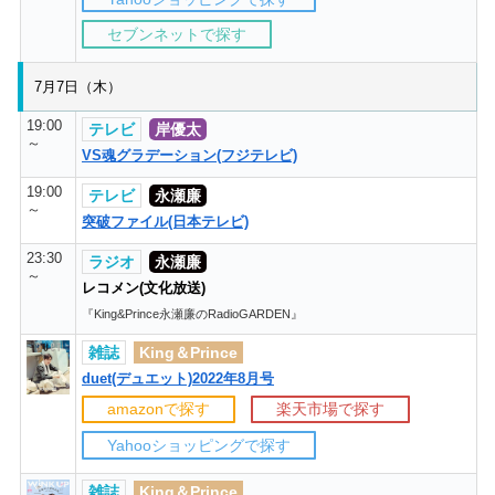
セブンネットで探す
7月7日（木）
19:00
テレビ
岸優太
～
VS魂グラデーション(フジテレビ)
19:00
テレビ
永瀬廉
～
突破ファイル(日本テレビ)
23:30
ラジオ
永瀬廉
～
レコメン(文化放送)
『King&Prince永瀬廉のRadioGARDEN』
雑誌
King＆Prince
duet(デュエット)2022年8月号
amazonで探す
楽天市場で探す
Yahooショッピングで探す
雑誌
King＆Prince