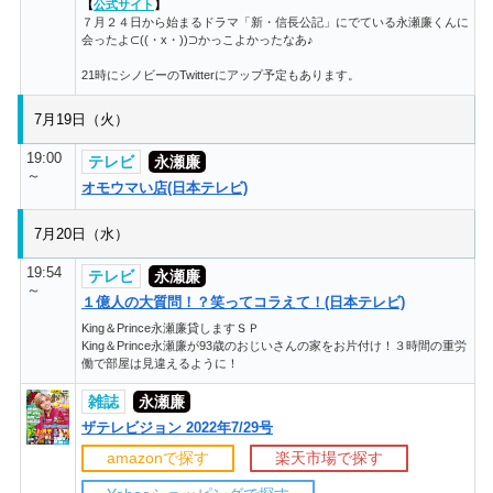
【
公式サイト
】
７月２４日から始まるドラマ「新・信長公記」にでている永瀬廉くんに
会ったよ⊂((・x・))⊃かっこよかったなあ♪
21時にシノビーのTwitterにアップ予定もあります。
7月19日（火）
19:00
テレビ
永瀬廉
～
オモウマい店(日本テレビ)
7月20日（水）
19:54
テレビ
永瀬廉
～
１億人の大質問！？笑ってコラえて！(日本テレビ)
King＆Prince永瀬廉貸しますＳＰ
King＆Prince永瀬廉が93歳のおじいさんの家をお片付け！３時間の重労
働で部屋は見違えるように！
雑誌
永瀬廉
ザテレビジョン 2022年7/29号
amazonで探す
楽天市場で探す