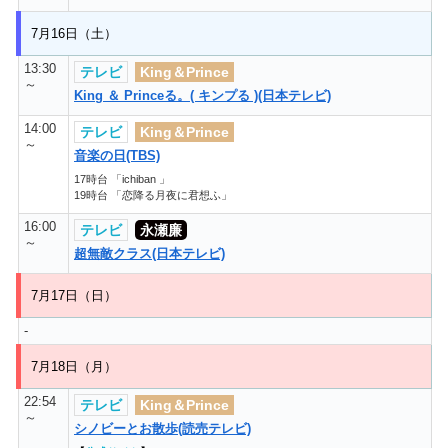
7月16日（土）
13:30
テレビ
King＆Prince
～
King ＆ Princeる。( キンプる )(日本テレビ)
14:00
テレビ
King＆Prince
～
音楽の日(TBS)
17時台 「ichiban 」
19時台 「恋降る月夜に君想ふ」
16:00
テレビ
永瀬廉
～
超無敵クラス(日本テレビ)
7月17日（日）
-
7月18日（月）
22:54
テレビ
King＆Prince
～
シノビーとお散歩(読売テレビ)