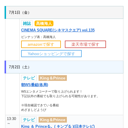
7月1日（金）
雑誌
髙橋海人
CINEMA SQUARE(シネマスクエア) vol.135
ピンナップ表：髙橋海人
amazonで探す
楽天市場で探す
Yahooショッピングで探す
7月2日（土）
テレビ
King＆Prince
朝WS番組(各局)
WSエンタメコーナーで取り上げられます！
下記以外の番組でも取り上げられる可能性があります。
※現在確認できている番組
めざましどようび
13:30
テレビ
King＆Prince
～
King ＆ Princeる。( キンプる )(日本テレビ)