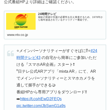
公式番組HPより詳細はご確認ください。
24時間テレビ
福祉の実績や支援の必要性を伝え推進するため、1978年か
ら毎年放送されているチャリティー番組です。
www.ntv.co.jp
⭐️メインパーソナリティーがすぐそばに⁉️⭐️
#24
時間テレビ43
の自宅から簡単にご参加いただ
ける『スマホAR企画』スタート❗️
⁰日テレ公式ARアプリ「mixta AR」にて、AR
でメインパーソナリティーとスマホカメラを
通して握手ができる🤝
番組HPから専用アプリをダウンロード‼️
➡️
https://t.co/riEwD2FEQs
pic.twitter.com/JbSwnG1a9s